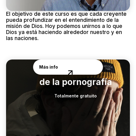
El objetivo de este curso es que cada creyente
pueda profundizar en el entendimiento de la
misión de Dios. Hoy podemos unirnos a lo que
Dios ya está haciendo alrededor nuestro y en
las naciones.
Más info
Curso: Libre
de la pornografía
Totalmente gratuito