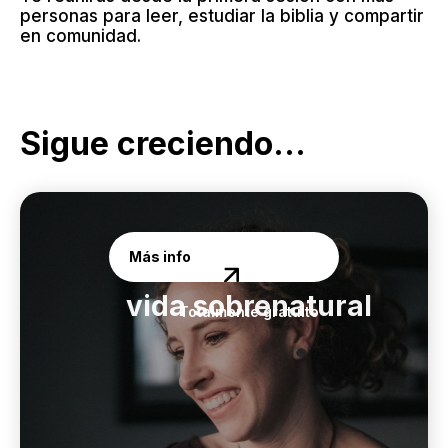
personas para leer, estudiar la biblia y compartir
en comunidad.
Sigue creciendo...
Más info
Curso de
vida sobrenatural
Totalmente gratuito