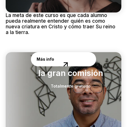
La meta de este curso es que cada alumno
pueda realmente entender quién es como
nueva criatura en Cristo y cómo traer Su reino
a la tierra.
Más info
Curso sobre
la gran comisión
Totalmente gratuito