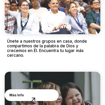
Únete a nuestros grupos en casa, donde
compartimos de la palabra de Dios y
crecemos en Él. Encuentra tu lugar más
cercano.
0-10 años
Más Info
Chavales